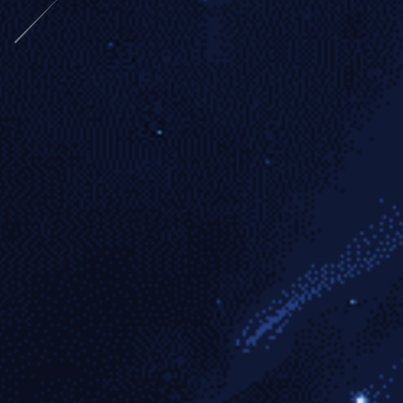
此外，乔丹退役带来了一个相
面孔，并吸引了大量关注和
2、詹姆斯与4
勒布朗·詹姆斯自进入NBA
的比赛风格更加全面。在经
若没有乔丹时代结束后的开
打破了一系列记录，还逐渐成
同时，在追求个人成就之外
大的凝聚力。这种团队精神
3、杜兰特眼中
凯文·杜兰特作为当今篮球界