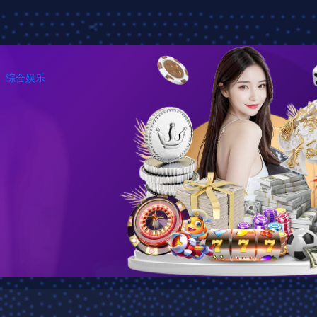
体育官方
· 体育观看
球迷专属的数字主场。
必一体育官方网页版
提供多终端
分与赛事推荐，让你随时随地畅享体育内容。
网页端入口
下载APP