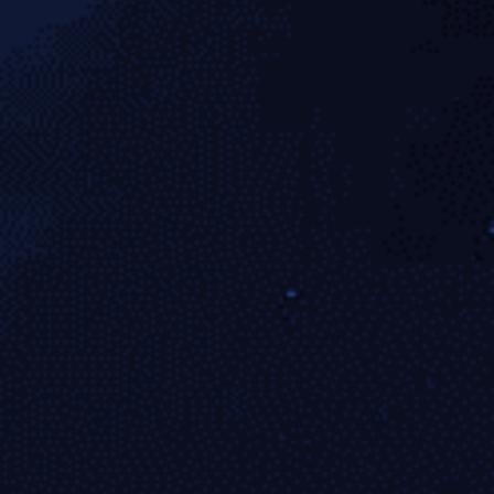
里…
将
养与引进，以实现球队的可持续发...
谈
恢复了往日的辉煌，而罗马俱乐部...
间
的管理层备受关注。尤其是弗洛...