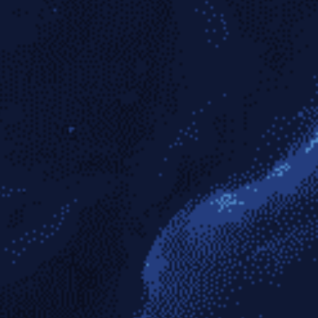
理解他们对篮球运动发展的重要性。
些伟大球员开创先河，如今的新一代球员很难享受到如此丰富的
中，他努力学习并不断提升自己的技术水平，希望有一天也能像
，他们同样需要借鉴前辈们成功和失败中的经验教训。正如杜兰
现代篮球文化的一部分，让更多年轻人明白持之以恒的重要性。
否能续写传奇
代球员正在蓄势待发。从东契奇到莫兰特，每一个年轻选手都希
也面临着巨大压力，需要超越前人的成就才能得到认可。
化，现在的新秀比以往任何时候都要准备充分。他们通过数据分
多可能性去改写历史。然而，不可否认的是，如何保持稳定状态
4万分俱乐部”，不仅需要具备精湛技巧，更需要良好的职业素养
各种压力，从而实现个人与团队双重目标，实现更高层次上的突