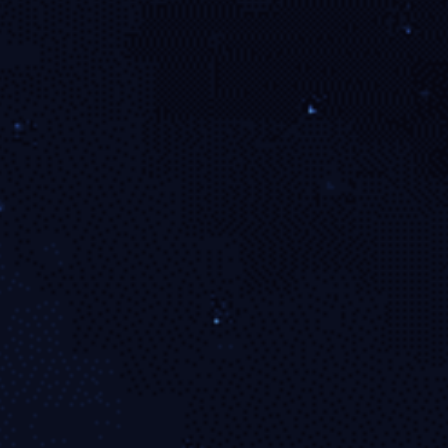
库蒂尼奥收到墨西哥美洲狮报价或