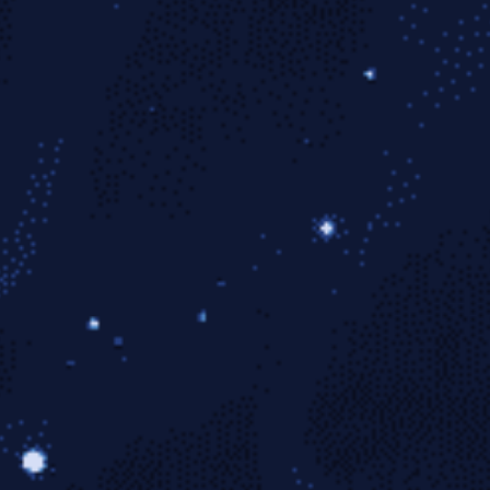
对“空白”的时期，这为年轻球员提供了崭露头角的机会。例如
媒体聚焦。这种情况下，新一代球员需要把握住机遇，以便填补
万分俱乐部之路
以来，就展现出了超凡的天赋与潜力。他不仅具备出色的得分能力
历多年的努力后，詹姆斯终于成为仅有的不久后即可达到4万分里
放环境，可能会让像詹姆斯这样的年轻人面临更大的压力与挑战
为“篮球皇帝”。这一路走来，他也吸取了前辈们宝贵经验，使
，詹姆斯始终重视团队合作的重要性。他所率领的球队无论是在
也是他成功的重要因素之一，为他赢得多个总冠军奠定基础。
的前辈成就
的一线明星，他自然无法忽视前辈们所创造的一切。对于像乔丹