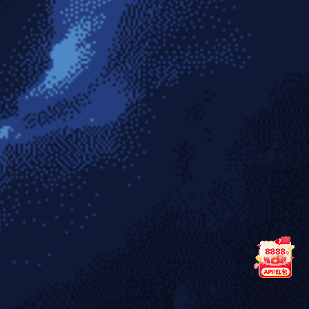
发展环境。他看到的是一种传
他们一样被铭记于历史之中。
特所强调，“每一代都有每一
望能在未来书写属于自己的传
析、自我训练等多种方式不断
依然是一大挑战。
及心态。正如过去那些伟大球
破与发展。