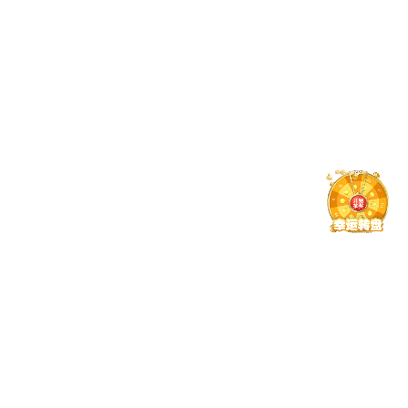
青训体系是任何足球俱乐部不可或缺的一部分，它直接影响
着球队后备力量的建设。亨利强调，加强青训工作，是确保
俱乐部长远发展的根本所在。他相信，通过完善的青训机
制，可以培养出更多适合利物浦风格的小将，为一线队注入
新鲜血液。
近年来，一些顶级俱乐部已经开始重视青训的重要性，他们
投入大量资源用于年轻球员的发展。而对于利物浦而言，如
果能够建立一个高效且富有创造力的青训系统，将能够极大
地降低引援成本，同时提升本土球员在一线队中的比重，这
对于增强团队凝聚力至关重要。
同时，亨利用亲身经历提醒大家，在培养年轻球员时，不仅
要关注技术能力，还要重视心理素质和职业精神。这种全方
位的人才培养模式，将为未来打下坚实基础，使得不同年龄
段的小将都能迅速融入一线队，为整体实力提升贡献力量。