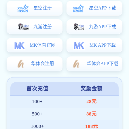
首页
体育资讯
正文
利物浦足球俱乐部的老板约翰·亨利最近对球迷们的质疑做出
了回应，他强调球队必须不断进步与提升。这一言论引发了
广泛关注，尤其是在当前赛季表现起伏不定的背景下。亨利
明确表示，只有持续改进，才能在竞争激烈的英超联赛中立
于不败之地。他指出，尽管球队过去取得了一些辉煌成就，
但未来的发展仍需保持警惕和努力。此外，亨利还提到要在
引援、青训和团队管理等多个方面进行全面提升，以确保球
队能够重回巅峰。本文将从四个方面详细探讨亨利的观点及
其背后的深意。
1、球队发展的必要性
在现代体育界，球队的发展不仅仅依赖于过往的成绩，更需
要基于未来的战略规划。亨利对此深有感触，他强调“进步”