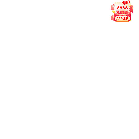
总结：
综上所述，约翰·亨利用他丰富的经验和独到见解，再次阐明
了“持续进步”的重要性。从加强引援策略，到完善青训体
系，再到优化团队管理，这些都是构建强大足球俱乐部不可
或缺的重要环节。他希望通过这些措施，使得利物浦能够再
创辉煌，实现更高目标。
未来，无论遇到怎样的挑战，我们都有理由相信，在这样的
理念指导下，利物浦足球俱乐部必将在全球足坛继续书写属
于自己的传奇篇章。正如亨理所言：唯有不断进步与提升，
我们才能走得更远！
分享到：