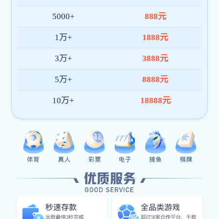
是每一个成功俱乐部所必需具备的特质。无论是人员更替还
是战术调整，都必须以提高整体水平为目标。
历史证明，那些停滞不前或满足于现状的球队最终都会被时
代抛弃。因此，在面对日益激烈的竞争环境时，利物浦也不
能例外，需要时刻准备应对变化和挑战。亨利希望通过不断
创新来推动俱乐部的发展，并进一步增强球迷信心。
他还提到，要结合数据分析与市场趋势，对球队进行全方位
评估，从而找出短板并加以改进。这种前瞻性的思维方式，
不仅能帮助球队保持竞争力，也能为未来制定更加科学合理
的发展计划奠定基础。
2、引援策略的重要性
谈到球队发展，自然离不开引援策略的问题。亨利指出，引
援不仅是为了填补阵容空缺，更是为了提升整体实力。他认