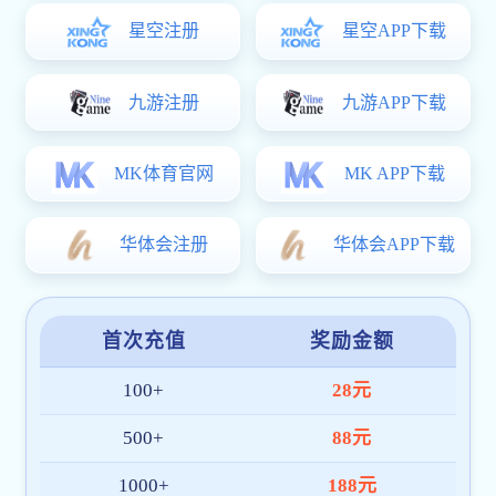
首页
体育资讯
正文
在近年来的NBA赛季中，波士顿凯尔特人队因其高位挡拆三
分战术受到了广泛关注。然而，前NBA球员米勒对此战术提
出了批评，认为这种打法难以帮助球队争夺总冠军。本文将
从多个角度深入分析米勒的观点，包括高位挡拆三分战术的
局限性、对球队整体风格的影响、与传统篮球理念的冲突以
及未来发展方向等方面。通过对这些因素的探讨，我们希望
能够更全面地理解这一战术背后的潜在问题，并为球队的发
展提供一些思考。
1、高位挡拆三分战术的局限性
首先，高位挡拆三分战术在理论上看似完美，但实际运用中
却存在诸多局限性。这一战术要求球员具备极高的个人能力
和配合默契，而不是所有球员都能适应这样的节奏。尤其是