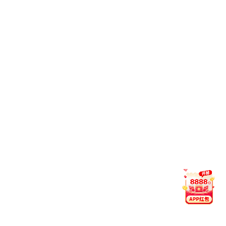
发掘并培养优秀的新生力量，才能确保队伍长期保持竞争实
力。
此外，引援策略同样重要。在转会市场上识别合适且具有潜
质的新星，可以为球队注入急需的新鲜血液，同时补齐短
板。这些都是实现目标不可忽视的重要环节。
总之，通过科学规划与实施有效策略，相信尤文图斯将在新
赛季向意甲冠军发起强有力冲击，实现复兴梦想。
总结：
综合来看，随着斯帕莱蒂续约后的权力增强，以及他所带来
的诸多积极变化，对尤文图斯来说，无疑是一场及时雨。从
教练决策到团队氛围，再到具体战略布局，都显示出这家俱
乐部对于下一阶段发展的深思熟虑，也让人们对于其未来充
满期待。