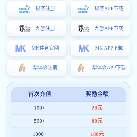
首页
体育资讯
正文
在即将到来的赛季中，尤文图斯在新任主教练斯帕莱蒂续约
后，球队的权力结构以及竞争策略都发生了显著变化。斯帕
莱蒂的续约不仅意味着他对球队未来发展的信心，也使得他
的管理权限进一步增强。这一变动为尤文图斯下赛季争夺意
甲冠军奠定了更为坚实的基础。本文将从四个方面详细探讨
斯帕莱蒂续约后所带来的影响，包括教练权力的提升、战术
与阵容调整、球队内部氛围的改善，以及尤文图斯对下赛季
冠军的战略布局。同时，结合这些因素分析，尤文图斯未来
在意甲联赛中的表现和潜力也值得期待。
1、教练权力的提升
随着斯帕莱蒂正式续约，他在俱乐部内部的话语权和决策权
得到了进一步加强。这种变化意味着他能够更加自由地进行