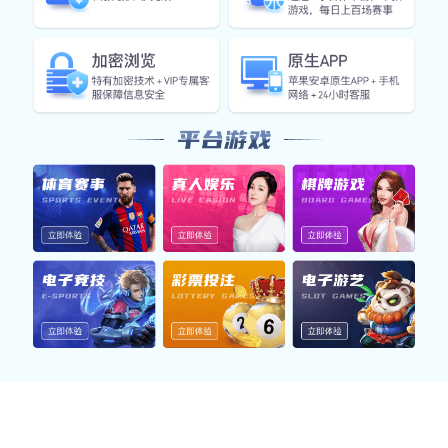
系，对于不同对手可以制定相应的方案，从而提高球队在比
赛中的竞争力。他可能会根据球员特点重新规划阵容，使其
更加合理化。
同时，针对过去赛季中暴露出的问题，如防守不稳及进攻乏
力等情况，斯帕莱蒂也会提出相应改进措施。他会通过引入
新的战术理念来优化球队整体表现，提高赢得关键比赛的机
会。
因此，通过科学合理的战术调整和人员配置，将使尤文图斯
具备更强大的实力，在应对各种赛事时游刃有余。
3、球队内部氛围改善
良好的团队氛围是任何成功球队不可或缺的一部分。在过去
一段时间内，由于外部环境以及成绩压力，尤文图斯内部气
氛曾出现紧张局面。而随着斯帕莱蒂续约，他能通过沟通与