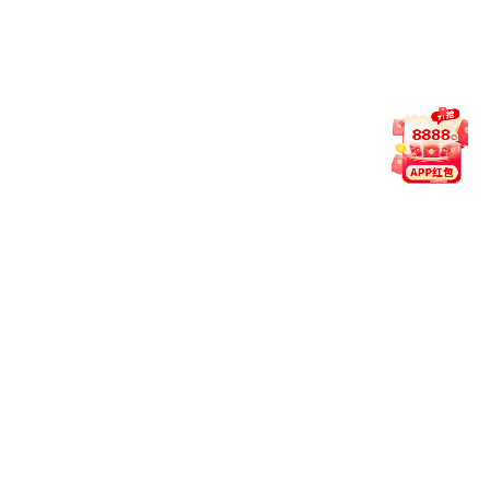
综上所述，下个赛季对于勇士来说充满挑战，但只要能够妥
善处理各项事务，他们依然具备向前冲刺并争取佳绩的能
力。而这种积极向上的态度，也是支持他们继续走向辉煌的
重要动力之一。
总结：
综合来看，《勇士队薪资问题非科尔首要考虑 阵容不变下季
前十难度加大》这一主题揭示了当前勇士所面临的一系列复
杂问题。从薪资结构到执教理念，再到阵容稳定性及未来展
望，每一个方面都有其独特的重要性。而正是在这些交织的
问题中，我们看到了一个竞技体育团队所需经历的发展过
程，以及面对困难时的不屈精神。
最终，无论未来道路多么坎坷，相信凭借固有实力和团队协
作精神，勇士依然能够迎接新的挑战，并期待创造新的辉煌
成就。他们需要持续努力，不断突破自我，同时也期待更多