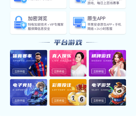
2、科尔执教理念与关注点
作为一位经验丰富的主教练，科尔对团队建设和战术安排有
着自己独特的见解。他始终认为，将重心放在提升球员能力
和团队默契上，比单纯关注财务状况更为重要。在他看来，
一支优秀的球队不仅仅依赖于明星球员，更需要每一个成员
都能发挥出最佳水平。
科尔强调培养年轻球员的重要性，他希望通过训练和比赛让
年轻人迅速成长，以便在关键时刻能够挺身而出。这种注重
人才培养的方法，不仅能减轻工资压力，还能增强球队整体
实力，使之更加均衡。此外，科尔还会根据不同对手及时调
整战术，以提高胜率。
总而言之，对于科尔来说，他更关心的是如何通过有效的战
术部署来最大化发挥现有阵容的潜力，而不是过多纠结于薪
资问题。这种心态也反映了他作为一名成功教练对于长期发
展的深思熟虑。