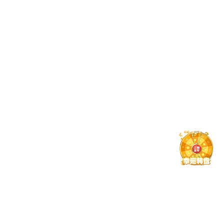
3、阵容稳定性的意义
当前勇士队虽然没有进行重大人员调整，但这并不意味着他
们就能轻松应对未来挑战。相反，在缺乏新鲜血液注入后，
仅靠现有阵容保持竞争力将变得愈发困难。一方面，老将们
日益增大的伤病风险可能会直接影响比赛结果；另一方面，
对手们也越来越了解并研究他们战术特点，从而制定针对性
的防守策略。
然而，相同阵容带来的默契程度也是不可忽视的一环。经过
多年的磨合，目前这支勇士队已经形成了一定程度上的化学
反应。在关键时刻，他们能够凭借彼此之间良好的配合来克
服困难。因此，即便面临挑战，他们依旧具备一定优势，只
需不断完善细节即可。
同时，有必要提到的是，新赛季除了保持原有阵容外，还需