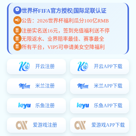
下载APP
勇士队薪资问题非科尔首要考虑阵容不
变下季前十难度加大
2026-05-30 20:00
阅读 99 次