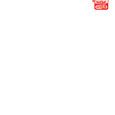
团队表现，再到社会舆论与未来规划，各个维度都指向一个
共同点：人们渴望看到这位传奇巨星再次站在最高舞台上，
为国争光。而这种期待不仅反映在口头上，更融入到每一个
支持者心中，他们希望见证历史再一次被书写。
最终，我们可以说，不论结果如何，此次事件无疑让我们看
到了体育竞技背后的人文关怀与情感交流。在这个特殊时
刻，我们应当继续关注，并给予支持，让我们共同期待属于
我们的足球盛宴！
分享到：