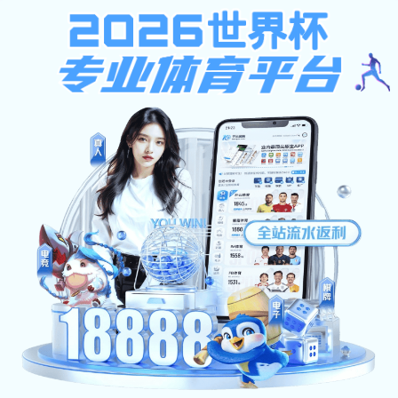
注册入口
必一体育官方
· 体育观看更
便捷
连接你的赛事视野，打造球迷专属的数字主场。
必一体育
官方网页版
提供多终端支持、高清视频、 实时比分与赛事
推荐，让你随时随地畅享体育内容。
网页端入口