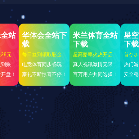
文
直被视为俱乐部最高水平的竞技舞台。对于许多球队而言，获得
重要来源。戈麦斯作为一名职业教练，深知这一点的重要性。在
也期待主场球迷能够给予热情支持。本文将从四个方面探讨戈麦
的期待。这四个方面分别为：欧冠资格对球队发展的影响、经济
球队发展的影响
个俱乐部来说，是其发展战略中的重要组成部分。参加这一赛事
球员加盟。戈麦斯清楚地认识到，如果能在下赛季成功进入欧冠
球员提供了锻炼和成长的机会。在高强度、高水平的比赛中，年
。因此，下赛季的欧冠资格将意味着更多的人才培养机会。