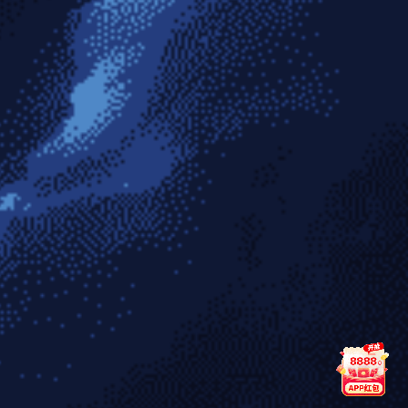
激发每位队员更大的斗志和拼
及整体配合默契。这种正向循
极向上的氛围，这对于整个俱
重要的伙伴，他们不仅仅是在
时刻发挥出最佳状态。
如，在主场进行特别活动或者
注入新的活力。