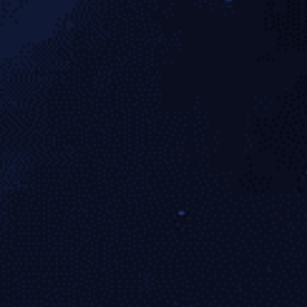
极…
谈
恢复了往日的辉煌，而罗马俱乐部...
奥执
发了广泛的关注。此次比赛中，单丹...