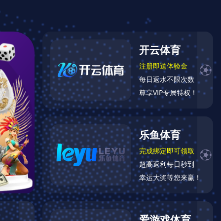
App
公司
体育
注册入口
简介
资讯
更便捷
支持、高清视频、 实时比