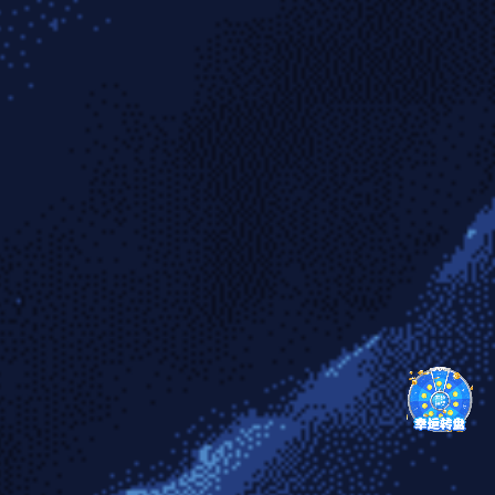
赞助商关注，还会帮助俱乐部
门票销售、转播权收入以及赞
进等方面。
通过社交媒体推广，让更多的
过成功晋级来激活这些商业机
竞争力的队伍都是必不可少