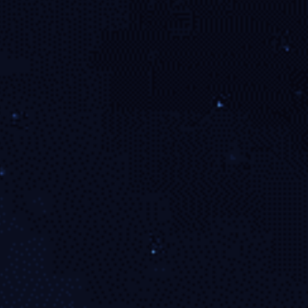
下一篇
日本足球历史性胜利温布利1-0战