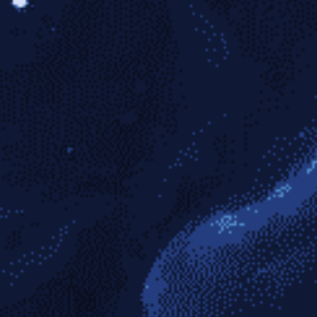
气的问题。当一支球队能够参与到如此高水平的比赛时，自然会
大家朝着同一个目标努力，就一定能取得理想成绩。
，高强度的竞争会促使队员们不断挑战自我，从而提升个人能力
未来打下坚实基础。
位成员都感受到自己在追逐梦想过程中的重要性时，就会形成积
此，争取下赛季的欧冠资格无疑是增强团队凝聚力的重要举措。
与感
主场球迷热情支持的期待。他认为，球迷是俱乐部最忠实也是最
吸，共命运。只有得到他们真正热情的支持，才能让球队在关键
强与球迷之间的互动，可以进一步增强他们对俱乐部归属感。例
与其中，这样可以营造更加融洽和谐的氛围，为即将到来的赛季