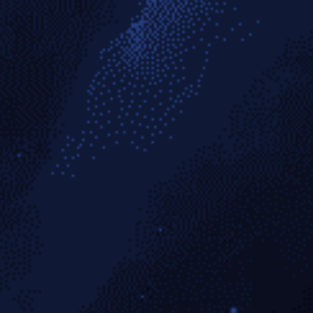
的观众席时，无疑也会极大鼓舞队员们奋勇拼搏。因此，对于下
的重要因素之一。
欧冠资格对于戈麦斯执教之路及整个俱乐部的发展都有着深远意
及与球迷之间良好互动，各个方面都显示出其重要价值。同时，
陪伴这支正在努力拼搏中的球队，共同书写辉煌篇章。
懈努力，加上全体员工和广大球迷共同携手，让我们一起见证这
一起站上更高的平台，为家乡足球增光添彩！