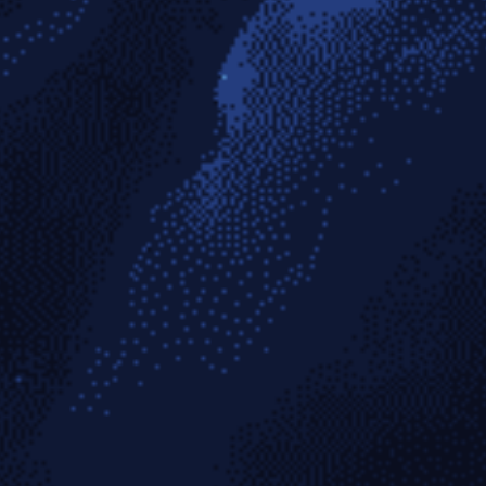
挑战自我。
于整个球队来说都是一个重新洗牌的新机会。经过夏季集训及相
赛季奠定了良好的基础。周琦相信，只要大家齐心协力，共同朝
希望通过不断学习，提高自己的综合素质，无论是在技术还是战
神，不仅激励着他本人，也必将感染整个球队，为他们争取更多
，一次罚球失误并不能定义其职业生涯，相反，它应该被视作成
变得更加成熟，同时也增强了面对困难挑战时所需具备的韧性和
败中不断成长的人，而这种成长不仅限于技术上的提高，更包括
，在新赛季里，通过持续努力和科学训练，周琦必将在职篮舞台
及团队精神，也必将在中国篮球的发展进程中起到积极推动作用