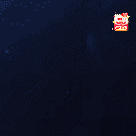
关赛事磨合，各个新老成员已
着同一个方向努力，就一定能
术层面，都能达到新的高度。
荣誉提供动力。
长过程中的一种宝贵经验。周
勇气。从他的经历我们可以看
心理素质与团队协作能力等多
上绽放出更加璀璨光芒。同
，为年轻一代树立榜样，引领