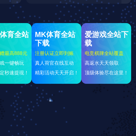
，近期谈及了自己在某场比赛
能会受到影响，但更重要的是
期待，希望能够通过不断努
队氛围对个人表现的支持以及
在谈到自己单场罚球失利时表
懊悔和挫败。这样的情绪不仅
出完美的一面，而任何失败都
安，使得他很难迅速恢复信