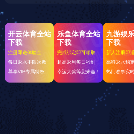
首页
体育资讯
正
在篮球比赛中，每一次罚球
中的罚球失利，并对这一失
要从中总结经验，以此为契
力，实现更好的成绩。本文
未来展望这四个方面，对周
1、罚球失利对
罚球是篮球比赛中极其重要
示，这种情况给他的内心带
仅是短暂的，而是可能影响
此外，面对舆论和媒体的关
容易引发外界的不满与质疑