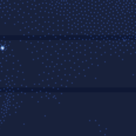
罚球失利对心态的影响期待下赛季
2026-06-20 03:15
阅读 68 次