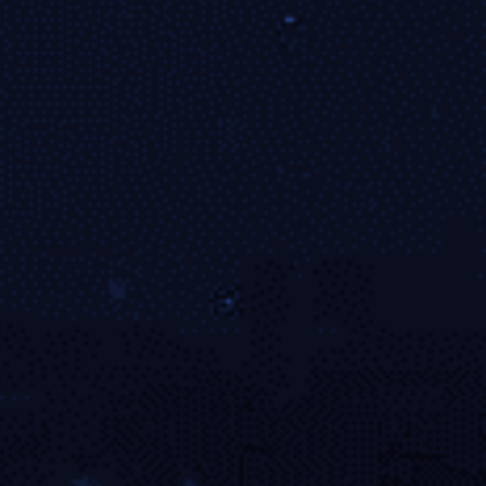
独特魅力和执着追求的足球教...
要
乐部最高水平的竞技舞台。对于...
后
尔西的分析，揭示其背后所蕴含...
将
养与引进，以实现球队的可持续发...