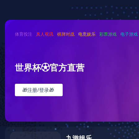
必一
连接你的赛事视野，打造