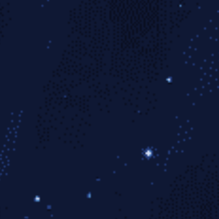
，周琦意识到每一个运动员都会有犯错的时候。他开始逐渐接受
熟地面对类似情况。这种转变不仅仅是心理上的适应，更是一种
对压力
学会调整心态至关重要。周琦分享了他在经历处罚失误后的自我
冷静下来之后，他认真分析了当时罚球时出现的问题，包括技术
了积极沟通的重要性。他与教练及队友进行深度交流，将自身遇
沟通让他感受到团队精神，也使得彼此之间建立起更强大的信任
学习其他优秀运动员处理类似情况的方法，周琦找到了更多应对
高压环境下保持冷静，提高专注力。这些方法使得他在赛场上能